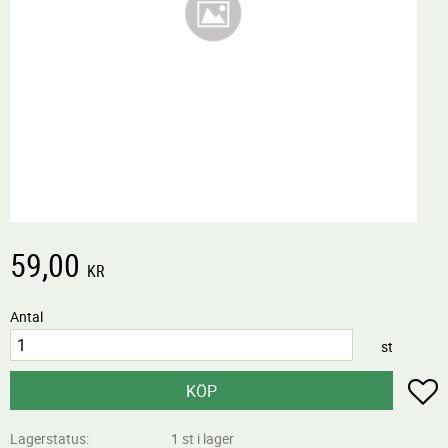
59,00
KR
Antal
st
L
KÖP
Lagerstatus
1 st i lager