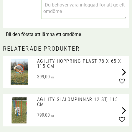
Bli den första att lämna ett omdöme.
RELATERADE PRODUKTER
AGILITY HOPPRING PLAST 78 X 65 X
115 CM
399,00
KR
Lägg 
AGILITY SLALOMPINNAR 12 ST, 115
CM
799,00
KR
Lägg 