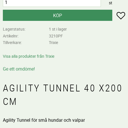
st
L
KÖP
Lagerstatus
1 st i lager
Artikelnr
3210PF
Tillverkare
Trixie
Visa alla produkter från Trixie
Ge ett omdöme!
AGILITY TUNNEL 40 X200
CM
Agility Tunnel för små hundar och valpar