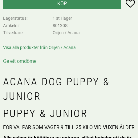
L
KÖP
Lagerstatus
1 st i lager
Artikelnr
80130S
Tillverkare
Orijen / Acana
Visa alla produkter från Orijen / Acana
Ge ett omdöme!
ACANA DOG PUPPY &
JUNIOR
PUPPY & JUNIOR
FÖR VALPAR SOM VÄGER 9 TILL 25 KILO VID VUXEN ÅLDER
Alla valpar är köttätare av naturen, vilket betyder att de är