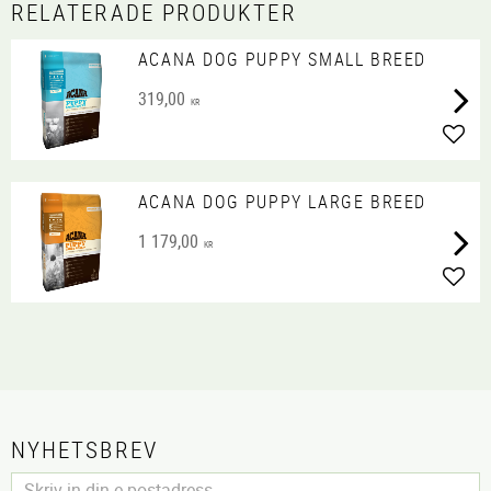
RELATERADE PRODUKTER
ACANA DOG PUPPY SMALL BREED
319,00
KR
Lägg 
ACANA DOG PUPPY LARGE BREED
1 179,00
KR
Lägg 
NYHETSBREV