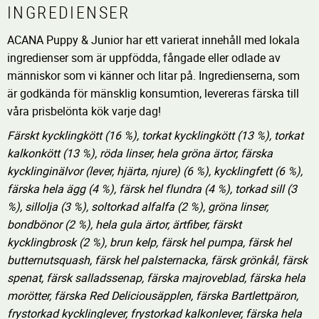
INGREDIENSER
ACANA Puppy & Junior har ett varierat innehåll med lokala
ingredienser som är uppfödda, fångade eller odlade av
människor som vi känner och litar på. Ingredienserna, som
är godkända för mänsklig konsumtion, levereras färska till
våra prisbelönta kök varje dag!
Färskt kycklingkött (16 %), torkat kycklingkött (13 %), torkat
kalkonkött (13 %), röda linser, hela gröna ärtor, färska
kycklinginälvor (lever, hjärta, njure) (6 %), kycklingfett (6 %),
färska hela ägg (4 %), färsk hel flundra (4 %), torkad sill (3
%), sillolja (3 %), soltorkad alfalfa (2 %), gröna linser,
bondbönor (2 %), hela gula ärtor, ärtfiber, färskt
kycklingbrosk (2 %), brun kelp, färsk hel pumpa, färsk hel
butternutsquash, färsk hel palsternacka, färsk grönkål, färsk
spenat, färsk salladssenap, färska majroveblad, färska hela
morötter, färska Red Deliciousäpplen, färska Bartlettpäron,
frystorkad kycklinglever, frystorkad kalkonlever, färska hela