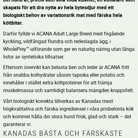
skapats för att dra nytta av hela bytesdjur med ett
biologiskt behov av variationsrik mat med färska hela
köttbitar.
Därför fyllde vi ACANA Adult Large Breed med frigående
kyckling, vildfångad flundra och redeslagda ägg, i
WholePrey™-utförande som ger en naturlig näring utan långa
listor av syntetiska tillsatser.
Eftersom övervikt kan belasta ben och leder är ACANA fritt
från snabba kolhydrater såsom tapioka eller potatis och
innehåller i stället extra köttproteiner för att främja
muskelmassa och samtidigt balansera mängden kroppsfett.
Vårt biologiskt korrekta tillverkas av Kanadas mest
högkvalitativa och färska ingredienser i våra prisbelönta kök
och kommer hålla din stora hund frisk, glad och stark – det
garanterar vi.
KANADAS BÄSTA OCH FÄRSKASTE