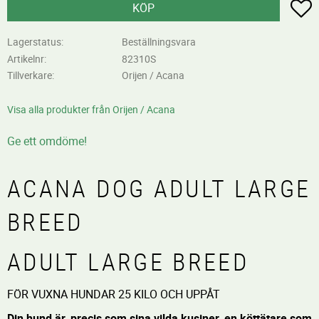
L
KÖP
Lagerstatus
Beställningsvara
Artikelnr
82310S
Tillverkare
Orijen / Acana
Visa alla produkter från Orijen / Acana
Ge ett omdöme!
ACANA DOG ADULT LARGE
BREED
ADULT LARGE BREED
FÖR VUXNA HUNDAR 25 KILO OCH UPPÅT
Din hund är, precis som sina vilda kusiner, en köttätare som