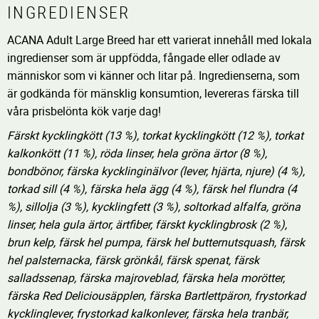
INGREDIENSER
ACANA Adult Large Breed har ett varierat innehåll med lokala
ingredienser som är uppfödda, fångade eller odlade av
människor som vi känner och litar på. Ingredienserna, som
är godkända för mänsklig konsumtion, levereras färska till
våra prisbelönta kök varje dag!
Färskt kycklingkött (13 %), torkat kycklingkött (12 %), torkat
kalkonkött (11 %), röda linser, hela gröna ärtor (8 %),
bondbönor, färska kycklinginälvor (lever, hjärta, njure) (4 %),
torkad sill (4 %), färska hela ägg (4 %), färsk hel flundra (4
%), sillolja (3 %), kycklingfett (3 %), soltorkad alfalfa, gröna
linser, hela gula ärtor, ärtfiber, färskt kycklingbrosk (2 %),
brun kelp, färsk hel pumpa, färsk hel butternutsquash, färsk
hel palsternacka, färsk grönkål, färsk spenat, färsk
salladssenap, färska majroveblad, färska hela morötter,
färska Red Deliciousäpplen, färska Bartlettpäron, frystorkad
kycklinglever, frystorkad kalkonlever, färska hela tranbär,