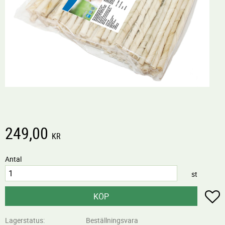
249,00
KR
Antal
st
L
KÖP
Lagerstatus
Beställningsvara