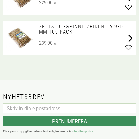
229,00
KR
Lägg 
2PETS TUGGPINNE VRIDEN CA 9-10
MM 100-PACK
239,00
KR
Lägg 
NYHETSBREV
PRENUMERERA
Dina personuppgifter behandlas i enlighet med vår
integritetspolicy
.