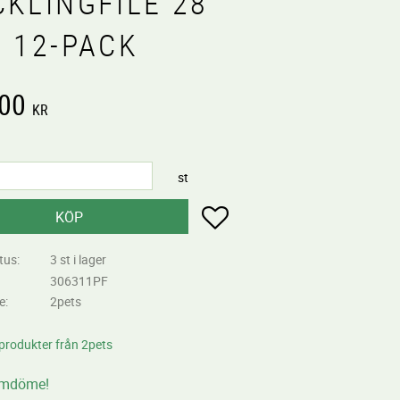
CKLINGFILÉ 28
, 12-PACK
,00
KR
st
Lägg till i favoriter
KÖP
tus
3 st i lager
306311PF
re
2pets
 produkter från 2pets
omdöme!