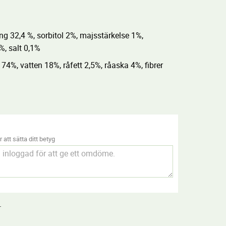
ng 32,4 %, sorbitol 2%, majsstärkelse 1%,
%, salt 0,1%
 74%, vatten 18%, råfett 2,5%, råaska 4%, fibrer
 att sätta ditt betyg
.