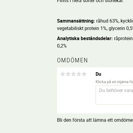
Finns i flera sorter och storlekar.
Sammansättning:
råhud 63%, kyckli
vegetabiliskt protein 1%, glycerin 0,5
Analytiska beståndsdelar:
råprotein
0,2%
OMDÖMEN
Du
Klicka på en stjärna för
Bli den första att lämna ett omdöme