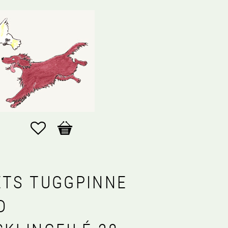
Favoriter
Kundvagn
ETS TUGGPINNE
D